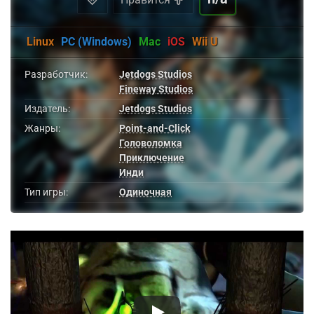
Linux
PC (Windows)
Mac
iOS
Wii U
Разработчик:
Jetdogs Studios
Fineway Studios
Издатель:
Jetdogs Studios
Жанры:
Point-and-Click
Головоломка
Приключение
Инди
Тип игры:
Одиночная