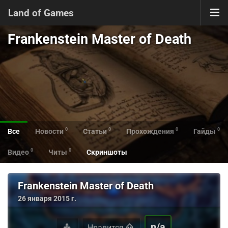
Land of Games
Frankenstein Master of Death
0
0
0
0
Все
Новости
Статьи
Прохождения
Гайды
0
0
Видео
Читы
Скриншоты
Frankenstein Master of Death
26 января 2015 г.
n/a
Нравится