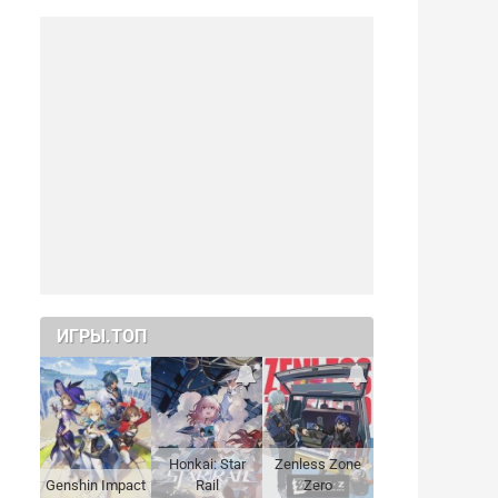
ИГРЫ.ТОП
Honkai: Star
Zenless Zone
Genshin Impact
Rail
Zero