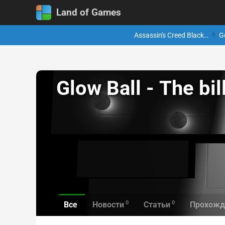
Land of Games
Assassin's Creed Black…
G
Glow Ball - The bi
0
0
Все
Новости
Статьи
Прохожд