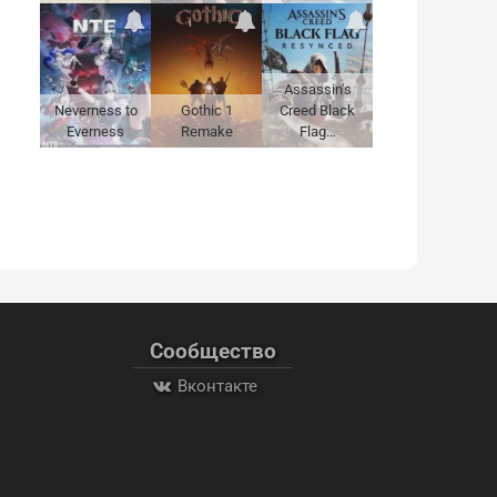
Assassin's
Neverness to
Gothic 1
Creed Black
Everness
Remake
Flag…
Сообщество
Вконтакте