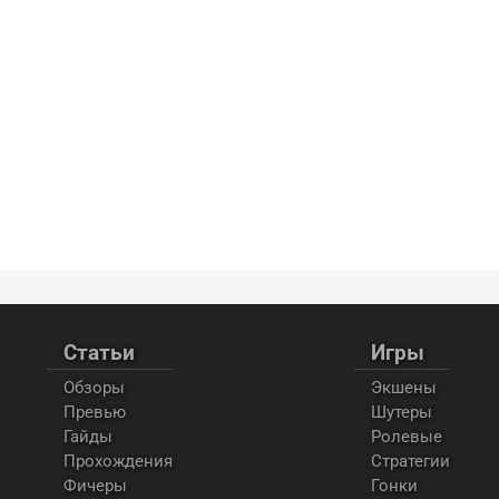
Статьи
Игры
Обзоры
Экшены
Превью
Шутеры
Гайды
Ролевые
Прохождения
Стратегии
Фичеры
Гонки