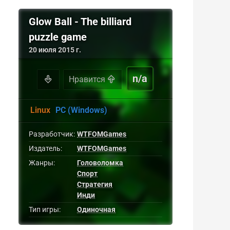
Glow Ball - The billiard
puzzle game
20 июля 2015 г.
n/a
Нравится
Linux
PC (Windows)
Разработчик:
WTFOMGames
Издатель:
WTFOMGames
Жанры:
Головоломка
Спорт
Стратегия
Инди
Тип игры:
Одиночная