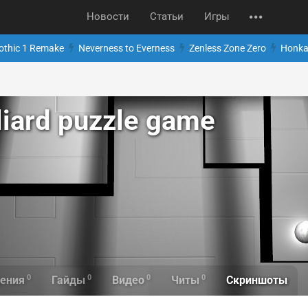
Новости
Статьи
Игры
othic 1 Remake
Neverness to Everness
Zenless Zone Zero
Honkai
lliard puzzle game
0
0
0
0
Скриншоты
ения
Гайды
Видео
Читы