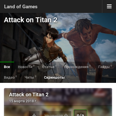
Land of Games
Attack on Titan 2
0
0
0
0
Все
Новости
Статьи
Прохождения
Гайды
0
0
Видео
Читы
Скриншоты
Attack on Titan 2
15 марта 2018 г.
n/a
Нравится