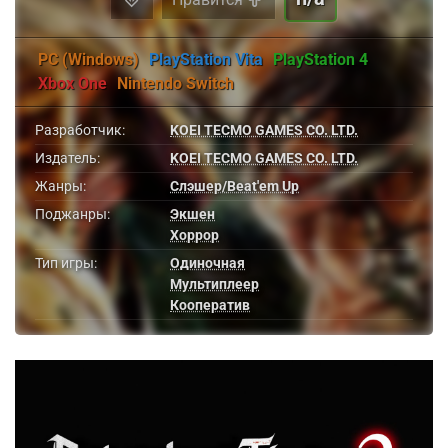
PC (Windows)
PlayStation Vita
PlayStation 4
Xbox One
Nintendo Switch
Разработчик:
KOEI TECMO GAMES CO. LTD.
Издатель:
KOEI TECMO GAMES CO. LTD.
Жанры:
Слэшер/Beat'em Up
Поджанры:
Экшен
Хоррор
Тип игры:
Одиночная
Мультиплеер
Кооператив