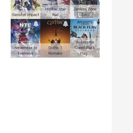
Honkai: Star
Zenless Zone
Genshin Impact
Rail
Zero
Assassin's
Neverness to
Gothic 1
Creed Black
Everness
Remake
Flag…