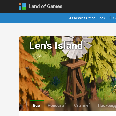
Land of Games
Assassin's Creed Black…
G
Len's Island
0
0
Все
Новости
Статьи
Прохожд