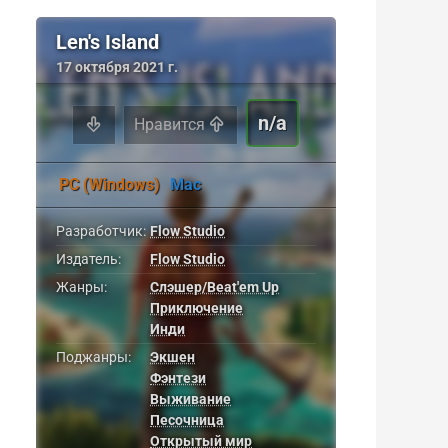
Len's Island
17 октября 2021 г.
n/a
Нравится
PC (Windows)
Mac
Разработчик:
Flow Studio
Издатель:
Flow Studio
Жанры:
Слэшер/Beat'em Up
Приключение
Инди
Поджанры:
Экшен
Фэнтези
Выживание
Песочница
Открытый мир