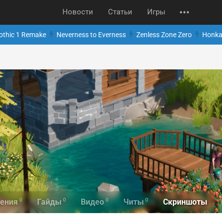
Новости
Статьи
Игры
othic 1 Remake
Neverness to Everness
Zenless Zone Zero
Honkai
0
0
0
0
Скриншоты
ения
Гайды
Видео
Читы