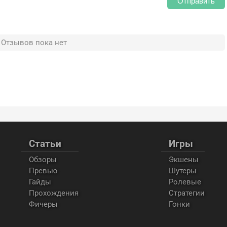
Отправить
Отзывов пока нет
Статьи
Игры
Обзоры
Экшены
Превью
Шутеры
Гайды
Ролевые
Прохождения
Стратегии
Фичеры
Гонки