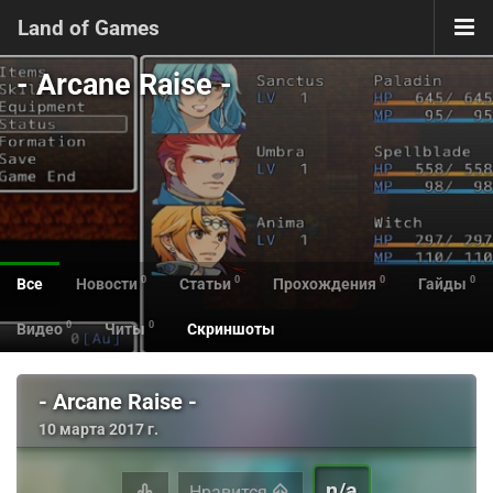
Land of Games
- Arcane Raise -
0
0
0
0
Все
Новости
Статьи
Прохождения
Гайды
0
0
Видео
Читы
Скриншоты
- Arcane Raise -
10 марта 2017 г.
n/a
Нравится