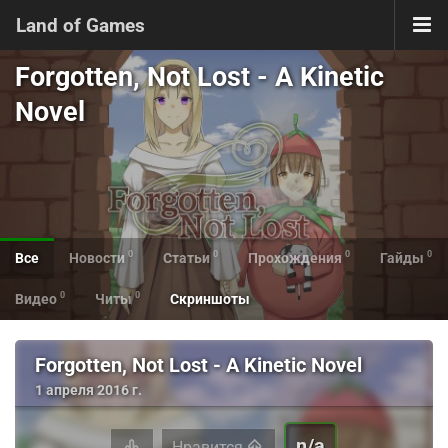
Land of Games
Forgotten, Not Lost - A Kinetic
Novel
0
0
0
0
Все
Новости
Статьи
Прохождения
Гайды
0
0
Видео
Читы
Скриншоты
Forgotten, Not Lost - A Kinetic Novel
1 апреля 2016 г.
n/a
Нравится