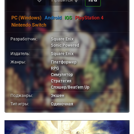
PC (Windows)
Android
iOS
PlayStation 4
Nintendo Switch
Разработчик:
Square Enix
Sonic Powered
Издатель:
Square Enix
Жанры:
Платформер
RPG
Симулятор
Стратегия
Слэшер/Beat'em Up
Поджанры:
Экшен
Тип игры:
Одиночная