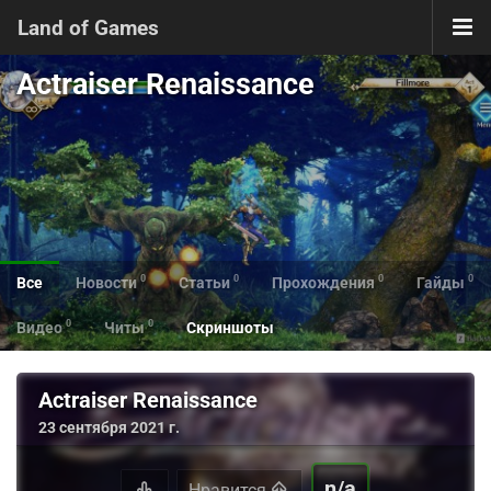
Land of Games
Actraiser Renaissance
0
0
0
0
Все
Новости
Статьи
Прохождения
Гайды
0
0
Видео
Читы
Скриншоты
Actraiser Renaissance
23 сентября 2021 г.
n/a
Нравится