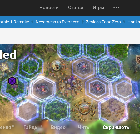
Новости
Статьи
Игры
othic 1 Remake
Neverness to Everness
Zenless Zone Zero
Honkai
iled
0
0
0
0
Скриншоты
ения
Гайды
Видео
Читы