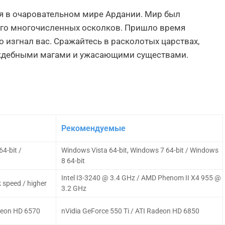
я в очаровательном мире Ардании. Мир был
 его многочисленных осколков. Пришло время
о изгнал вас. Сражайтесь в расколотых царствах,
аждебными магами и ужасающими существами.
Рекомендуемые
4-bit /
Windows Vista 64-bit, Windows 7 64-bit / Windows
8 64-bit
Intel I3-3240 @ 3.4 GHz / AMD Phenom II X4 955 @
 speed / higher
3.2 GHz
deon HD 6570
nVidia GeForce 550 Ti / ATI Radeon HD 6850