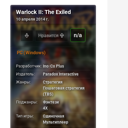
Warlock II: The Exiled
10 апреля 2014 г.
n/a
Нравится
PC (Windows)
Разработчик:
Ino-Co Plus
Издатель:
Paradox Interactive
Жанры:
Стратегия
Пошаговая стратегия
(TBS)
Поджанры:
Фэнтези
4X
Тип игры:
Одиночная
Мультиплеер