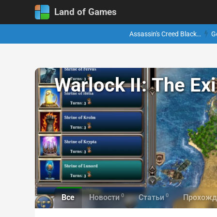
Land of Games
Assassin's Creed Black…
G
Warlock II: The Ex
0
0
Все
Новости
Статьи
Прохожд