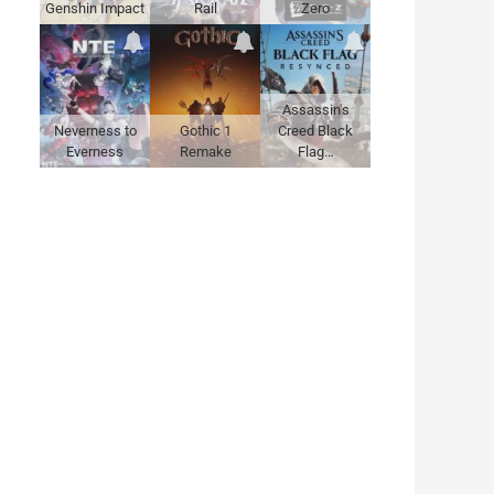
Genshin Impact
Rail
Zero
Assassin's
Neverness to
Gothic 1
Creed Black
Everness
Remake
Flag…