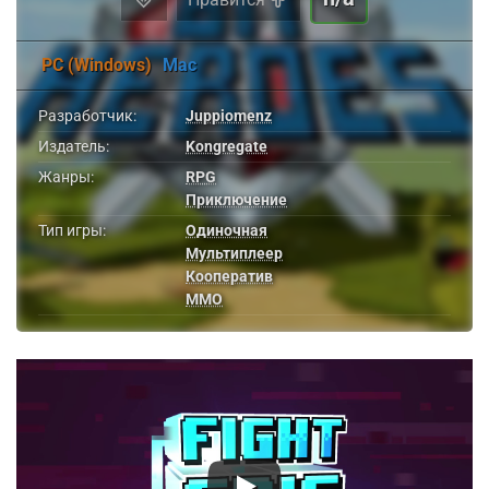
PC (Windows)
Mac
Разработчик:
Juppiomenz
Издатель:
Kongregate
Жанры:
RPG
Приключение
Тип игры:
Одиночная
Мультиплеер
Кооператив
MMO