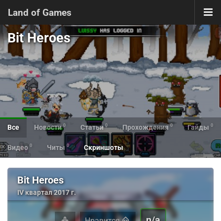
Land of Games
Bit Heroes
0
0
0
0
Все
Новости
Статьи
Прохождения
Гайды
0
0
Видео
Читы
Скриншоты
Bit Heroes
IV квартал 2017 г.
n/a
Нравится