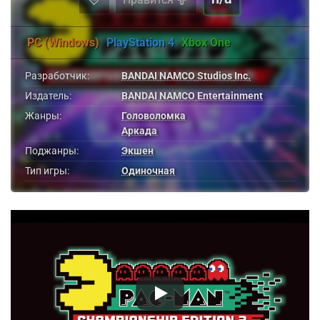
PC (Windows)
PlayStation 4
Xbox One
Разработчик:
BANDAI NAMCO Studios Inc.
Издатель:
BANDAI NAMCO Entertainment
Жанры:
Головоломка
Аркада
Поджанры:
Экшен
Тип игры:
Одиночная