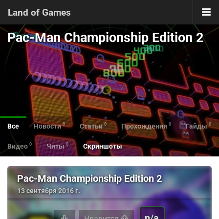
Land of Games
Pac-Man Championship Edition 2
0
0
0
0
Все
Новости
Статьи
Прохождения
Гайды
0
0
Видео
Читы
Скриншоты
Pac-Man Championship Edition 2
13 сентября 2016 г.
n/a
Нравится