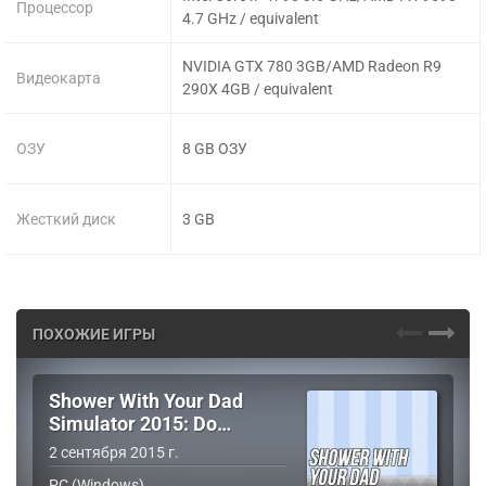
Процессор
4.7 GHz / equivalent
NVIDIA GTX 780 3GB/AMD Radeon R9
Видеокарта
290X 4GB / equivalent
ОЗУ
8 GB ОЗУ
Жесткий диск
3 GB
ПОХОЖИЕ ИГРЫ
Shower With Your Dad
Simulator 2015: Do…
2 сентября 2015 г.
PC (Windows)