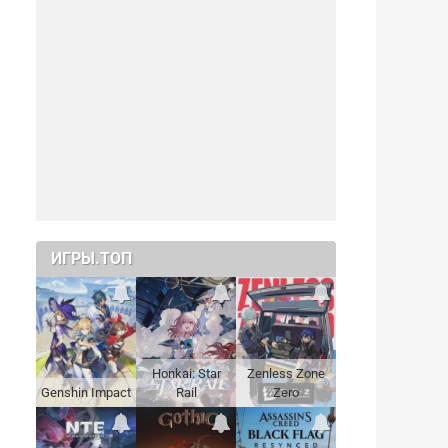
ИГРЫ.ТОП
Honkai: Star
Zenless Zone
Genshin Impact
Rail
Zero