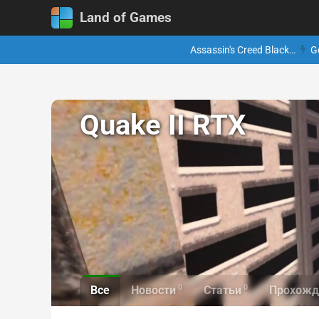
Land of Games
Assassin's Creed Black…
G
Quake II RTX
0
0
Все
Новости
Статьи
Прохожд