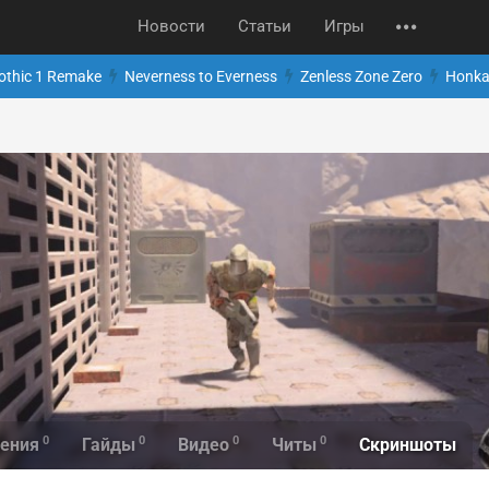
Новости
Статьи
Игры
othic 1 Remake
Neverness to Everness
Zenless Zone Zero
Honkai
0
0
0
0
Скриншоты
ения
Гайды
Видео
Читы