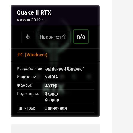
Quake II RTX
6 июня 2019 г.
n/a
Нравится
PC (Windows)
Разработчик:
Lightspeed Studios™
Издатель:
NVIDIA
Жанры:
Шутер
Поджанры:
Экшен
Хоррор
Тип игры:
Одиночная