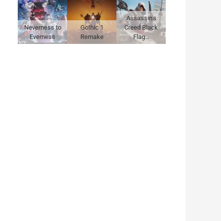
Assassin's
Neverness to
Gothic 1
Creed Black
Everness
Remake
Flag…