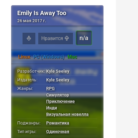
Emily Is Away Too
26 мая 2017 г.
n/a
Нравится
Linux
PC (Windows)
Mac
Разработчик:
Kyle Seeley
Издатель:
Kyle Seeley
Жанры:
RPG
Симулятор
Приключение
Инди
Визуальная новелла
Поджанры:
Романтика
Тип игры:
Одиночная