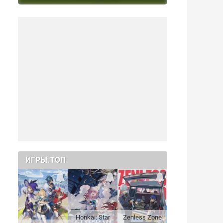
ИГРЫ.ТОП
Honkai: Star
Zenless Zone