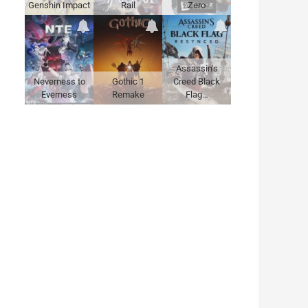
Genshin Impact
Rail
Zero
Assassin's
Neverness to
Gothic 1
Creed Black
Everness
Remake
Flag…