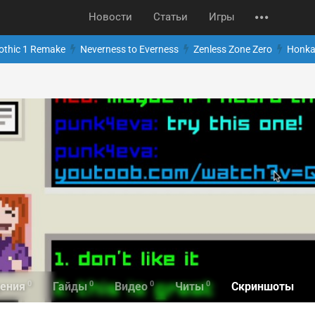
Новости
Статьи
Игры
othic 1 Remake
Neverness to Everness
Zenless Zone Zero
Honkai
0
0
0
0
Скриншоты
ения
Гайды
Видео
Читы