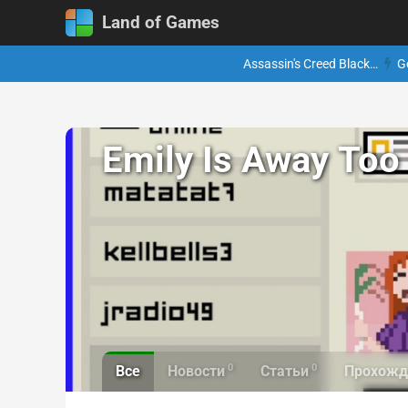
Land of Games
Assassin's Creed Black…
G
Emily Is Away Too
0
0
Все
Новости
Статьи
Прохожд