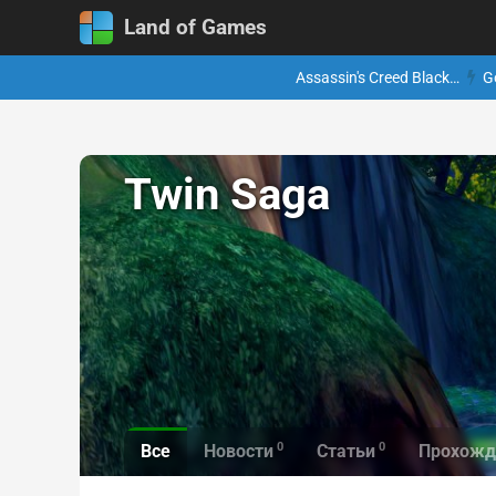
Land of Games
Assassin's Creed Black…
G
Twin Saga
0
0
Все
Новости
Статьи
Прохожд