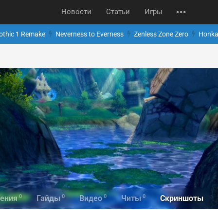
Новости
Статьи
Игры
othic 1 Remake
Neverness to Everness
Zenless Zone Zero
Honkai
0
0
0
0
Скриншоты
ения
Гайды
Видео
Читы