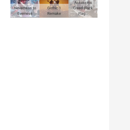
Assassin's
Neverness to
Gothic 1
Creed Black
Everness
Remake
Flag…