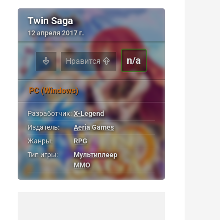
Twin Saga
12 апреля 2017 г.
n/a
Нравится
PC (Windows)
Разработчик:
X-Legend
Издатель:
Aeria Games
Жанры:
RPG
Тип игры:
Мультиплеер
MMO