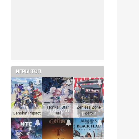
ИГРЫ.ТОП
Honkai: Star
Zenless Zone
Genshin Impact
Rail
Zero