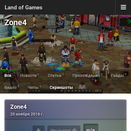
Land of Games
Zone4
0
0
0
0
Все
Новости
Статьи
Прохождения
Гайды
0
0
Видео
Читы
Скриншоты
Zone4
20 ноября 2016 г.
n/a
Нравится