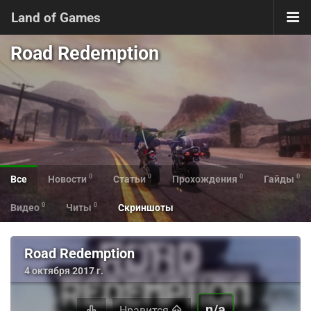
Land of Games
Road Redemption
0
0
0
0
Все
Новости
Статьи
Прохождения
Гайды
0
0
Видео
Читы
Скриншоты
Road Redemption
4 октября 2017 г.
n/a
Нравится