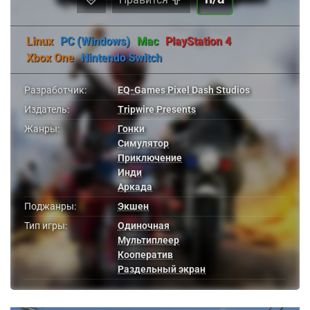
Linux
PC (Windows)
Mac
PlayStation 4
Xbox One
Nintendo Switch
Разработчик:
EQ-Games Pixel Dash Studios
Издатель:
Tripwire Presents
Жанры:
Гонки
Симулятор
Приключение
Инди
Аркада
Поджанры:
Экшен
Тип игры:
Одиночная
Мультиплеер
Кооператив
Раздельный экран