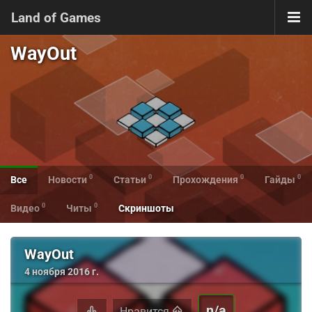
Land of Games
WayOut
0
0
0
0
Все
Новости
Статьи
Прохождения
Гайды
0
0
Видео
Читы
Скриншоты
WayOut
4 ноября 2016 г.
n/a
Нравится