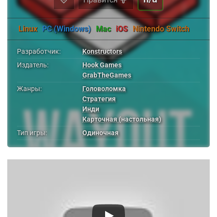
Linux
PC (Windows)
Mac
iOS
Nintendo Switch
Разработчик:
Konstructors
Издатель:
Hook Games
GrabTheGames
Жанры:
Головоломка
Стратегия
Инди
Карточная (настольная)
Тип игры:
Одиночная