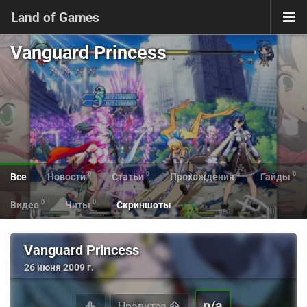
Land of Games
Vanguard Princess
0
0
0
0
Все
Новости
Статьи
Прохождения
Гайды
0
0
Видео
Читы
Скриншоты
Vanguard Princess
26 июня 2009 г.
n/a
Нравится