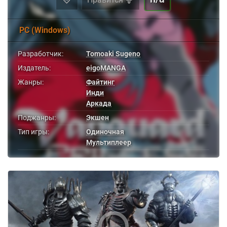
PC (Windows)
Разработчик:
Tomoaki Sugeno
Издатель:
eigoMANGA
Жанры:
Файтинг
Инди
Аркада
Поджанры:
Экшен
Тип игры:
Одиночная
Мультиплеер