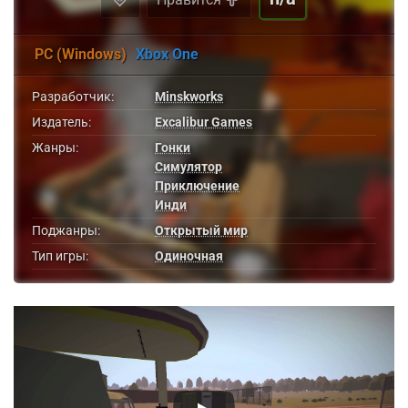
PC (Windows)
Xbox One
Разработчик:
Minskworks
Издатель:
Excalibur Games
Жанры:
Гонки
Симулятор
Приключение
Инди
Поджанры:
Открытый мир
Тип игры:
Одиночная