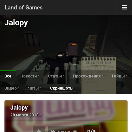
Land of Games
Jalopy
0
0
0
0
Все
Новости
Статьи
Прохождения
Гайды
0
0
Видео
Читы
Скриншоты
Jalopy
28 марта 2018 г.
n/a
Нравится