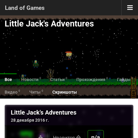
Land of Games
Little Jack's Adventures
0
0
0
0
Все
Новости
Статьи
Прохождения
Гайды
0
0
Видео
Читы
Скриншоты
Little Jack's Adventures
28 декабря 2016 г.
n/a
Нравится