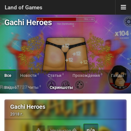
Land of Games
Gachi Heroes
0
0
0
0
Все
Новости
Статьи
Прохождения
Гайды
0
0
Видео
Читы
Скриншоты
Gachi Heroes
2018 г.
n/a
Нравится