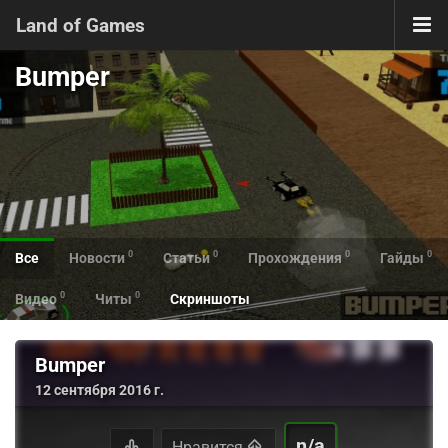
Land of Games
Bumper
0
0
0
0
Все
Новости
Статьи
Прохождения
Гайды
0
0
Видео
Читы
Скриншоты
Bumper
12 сентября 2016 г.
n/a
Нравится