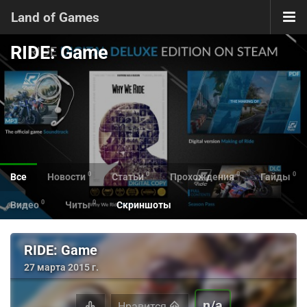
Land of Games
RIDE: Game
0
0
0
0
Все
Новости
Статьи
Прохождения
Гайды
0
0
Видео
Читы
Скриншоты
RIDE: Game
27 марта 2015 г.
n/a
Нравится