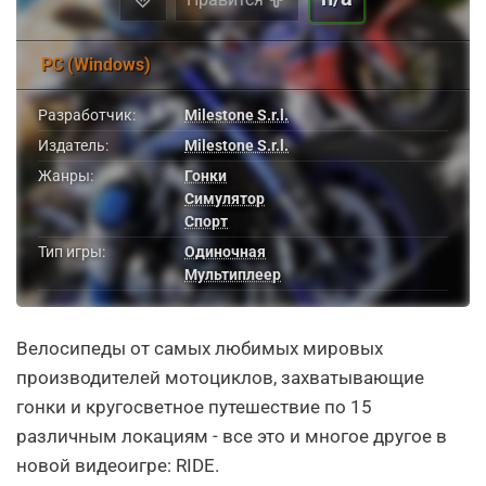
PC (Windows)
Разработчик:
Milestone S.r.l.
Издатель:
Milestone S.r.l.
Жанры:
Гонки
Симулятор
Спорт
Тип игры:
Одиночная
Мультиплеер
Велосипеды от самых любимых мировых
производителей мотоциклов, захватывающие
гонки и кругосветное путешествие по 15
различным локациям - все это и многое другое в
новой видеоигре: RIDE.