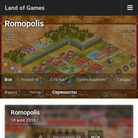
Land of Games
Romopolis
0
0
0
0
Все
Новости
Статьи
Прохождения
Гайды
0
0
Видео
Читы
Скриншоты
Romopolis
18 мая 2016 г.
n/a
Нравится