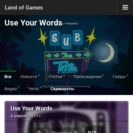
Land of Games
Use Your Words
0
0
0
0
Все
Новости
Статьи
Прохождения
Гайды
0
0
Видео
Читы
Скриншоты
Use Your Words
4 апреля 2017 г.
n/a
Нравится