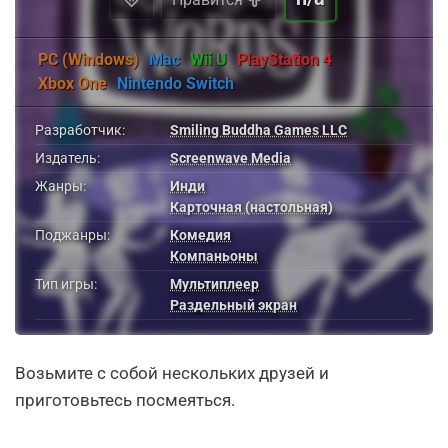
PC (Windows)
Mac
Wii U
PlayStation 4
Xbox One
Nintendo Switch
Разработчик:
Smiling Buddha Games LLC
Издатель:
Screenwave Media
Жанры:
Инди
Карточная (настольная)
Поджанры:
Комедия
Компаньоны
Тип игры:
Мультиплеер
Раздельный экран
Возьмите с собой нескольких друзей и
приготовьтесь посмеяться.