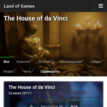
Land of Games
The House of da Vinci
0
0
0
0
Все
Новости
Статьи
Прохождения
Гайды
0
0
Видео
Читы
Скриншоты
The House of da Vinci
22 июня 2017 г.
n/a
Нравится