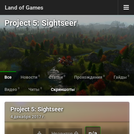
Land of Games
Project 5: Sightseer
0
0
0
0
Все
Новости
Статьи
Прохождения
Гайды
0
0
Видео
Читы
Скриншоты
Project 5: Sightseer
4 декабря 2017 г.
n/a
Нравится