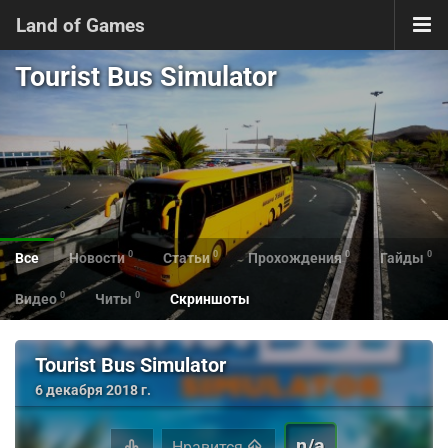
Land of Games
Tourist Bus Simulator
0
0
0
0
Все
Новости
Статьи
Прохождения
Гайды
0
0
Видео
Читы
Скриншоты
Tourist Bus Simulator
6 декабря 2018 г.
n/a
Нравится