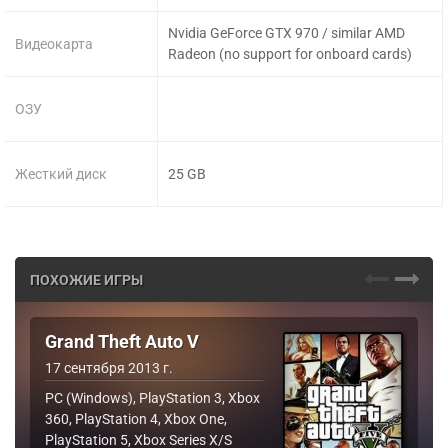
Nvidia GeForce GTX 970 / similar AMD
Видеокарта
Radeon (no support for onboard cards)
ОЗУ
Жесткий диск
25 GB
ПОХОЖИЕ ИГРЫ
Grand Theft Auto V
17 сентября 2013 г.
PC (Windows), PlayStation 3, Xbox
360, PlayStation 4, Xbox One,
PlayStation 5, Xbox Series X/S