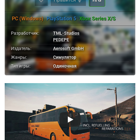
PC (Windows)
PlayStation 5
Xbox Series X/S
Разработчик:
TML-Studios
PEDEPE
Издатель:
Aerosoft GmbH
Жанры:
Симулятор
Тип игры:
Одиночная