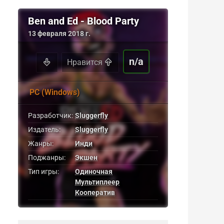
Ben and Ed - Blood Party
13 февраля 2018 г.
n/a
Нравится
PC (Windows)
Разработчик:
Sluggerfly
Издатель:
Sluggerfly
Жанры:
Инди
Поджанры:
Экшен
Тип игры:
Одиночная
Мультиплеер
Кооператив