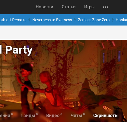
Новости
Статьи
Игры
othic 1 Remake
Neverness to Everness
Zenless Zone Zero
Honkai
d Party
0
0
0
0
Скриншоты
ения
Гайды
Видео
Читы