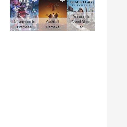
Assassin's
Neverness to
Gothic 1
Creed Black
Everness
Remake
Flag…