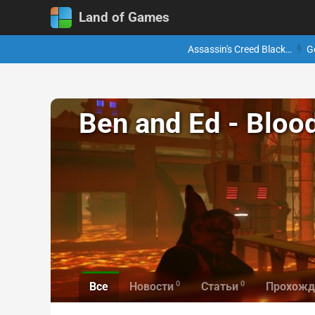
Land of Games
Assassin's Creed Black…
G
Ben and Ed - Bloo
0
0
Все
Новости
Статьи
Прохожд