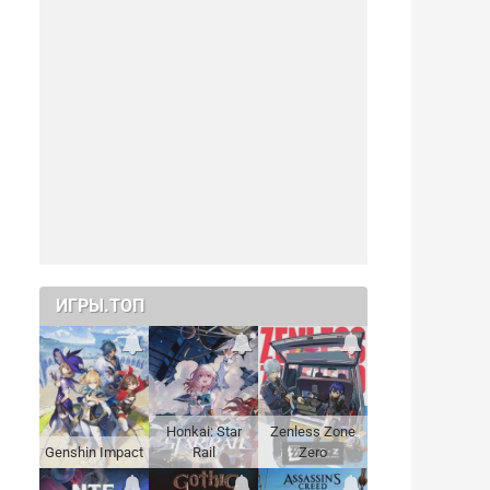
ИГРЫ.ТОП
Honkai: Star
Zenless Zone
Genshin Impact
Rail
Zero