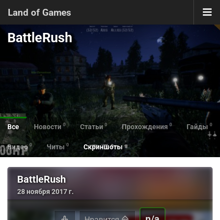
Land of Games
BattleRush
0
0
0
0
Все
Новости
Статьи
Прохождения
Гайды
0
0
Видео
Читы
Скриншоты
BattleRush
28 ноября 2017 г.
n/a
Нравится