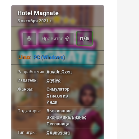
Hotel Magnate
5 октября 2021 г.
n/a
Нравится
Linux
PC (Windows)
Разработчик:
Arcade Oven
Издатель:
Crytivo
Жанры:
Симулятор
Стратегия
Инди
Поджанры:
Выживание
Экономика/Бизнес
Песочница
Тип игры:
Одиночная