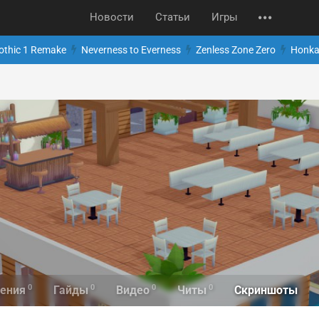
Новости
Статьи
Игры
othic 1 Remake
Neverness to Everness
Zenless Zone Zero
Honkai
0
0
0
0
Скриншоты
ения
Гайды
Видео
Читы