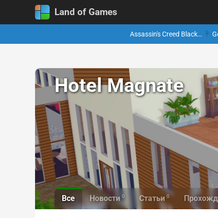
Land of Games
Assassin's Creed Black…
G
Hotel Magnate
0
0
Все
Новости
Статьи
Прохожд