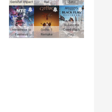
Genshin Impact
Rail
Zero
Assassin's
Neverness to
Gothic 1
Creed Black
Everness
Remake
Flag…