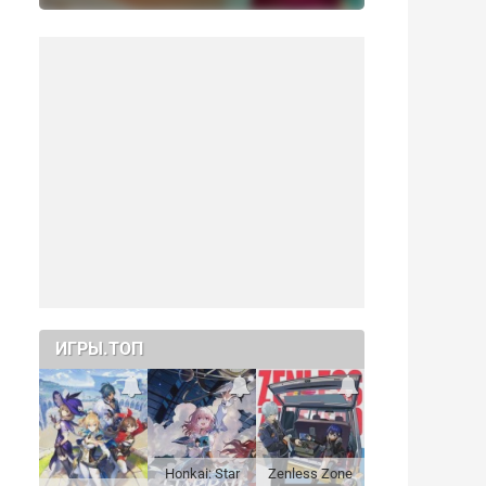
ИГРЫ.ТОП
Honkai: Star
Zenless Zone