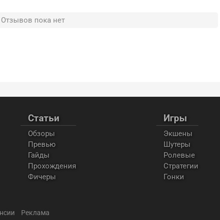
Отзывов пока нет
Статьи
Игры
Обзоры
Экшены
Превью
Шутеры
Гайды
Ролевые
Прохождения
Стратегии
Фичеры
Гонки
нсии
Реклама