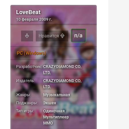
LoveBeat
10 февраля 2009 г.
n/a
Нравится
PC (Windows)
Разработчик:
CRAZYDIAMOND CO.
LTD.
Издатель:
CRAZYDIAMOND CO.
LTD.
Жанры:
Музыкальная
Поджанры:
Экшен
Тип игры:
Одиночная
Мультиплеер
MMO