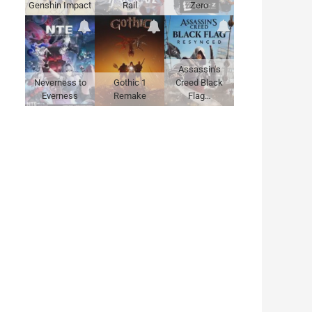
Genshin Impact
Rail
Zero
Assassin's
Neverness to
Gothic 1
Creed Black
Everness
Remake
Flag…