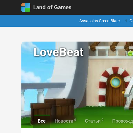
Land of Games
Assassin's Creed Black…
G
LoveBeat
0
0
Все
Новости
Статьи
Прохожд