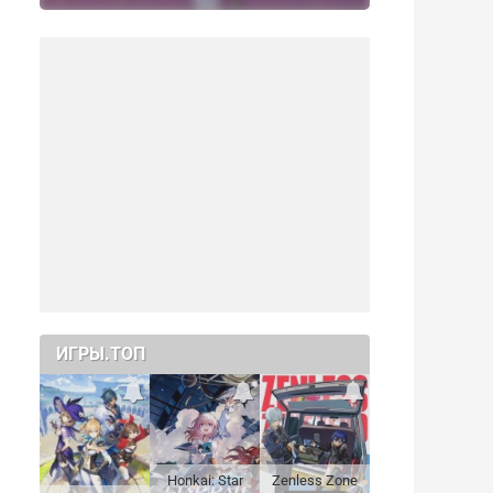
ИГРЫ.ТОП
Honkai: Star
Zenless Zone