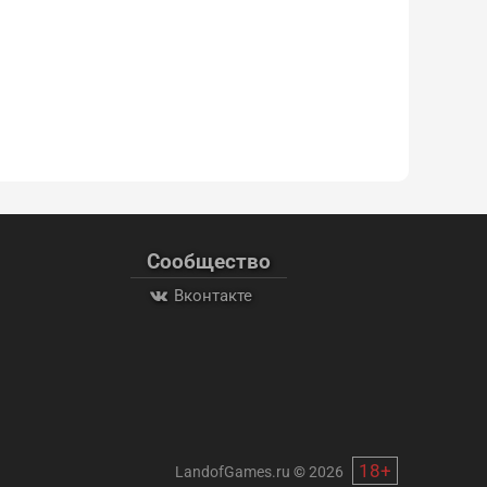
Сообщество
Вконтакте
18+
LandofGames.ru
©
2026