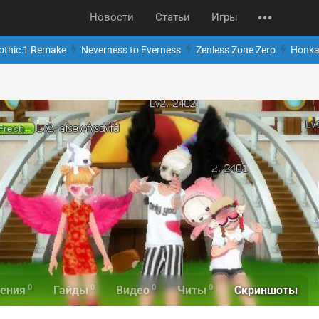
Новости
Статьи
Игры
othic 1 Remake
Neverness to Everness
Zenless Zone Zero
Honkai
0
0
0
0
Скриншоты
ения
Гайды
Видео
Читы