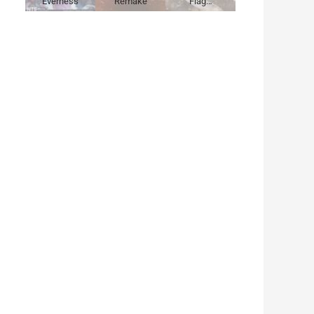
Everness
Remake
Flag…