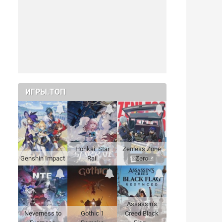
ИГРЫ.ТОП
Honkai: Star
Zenless Zone
Genshin Impact
Rail
Zero
Assassin's
Neverness to
Gothic 1
Creed Black