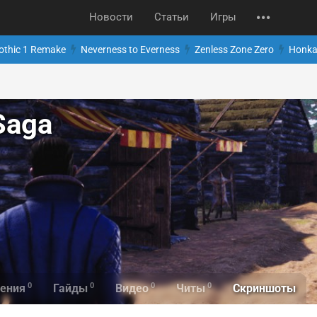
Новости
Статьи
Игры
othic 1 Remake
Neverness to Everness
Zenless Zone Zero
Honkai
Saga
0
0
0
0
Скриншоты
ения
Гайды
Видео
Читы