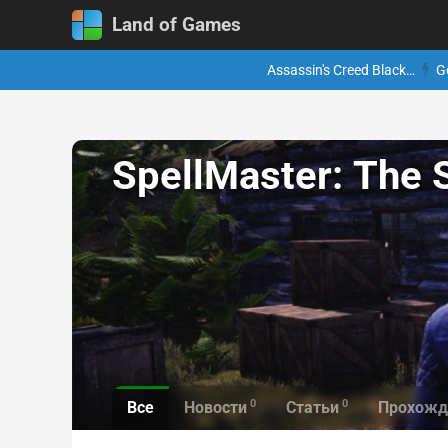
Land of Games
Assassin's Creed Black…
G
SpellMaster: The 
0
0
Все
Новости
Статьи
Прохожд