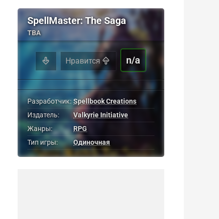
SpellMaster: The Saga
TBA
n/a
Нравится
Разработчик:
Spellbook Creations
Издатель:
Valkyrie Initiative
Жанры:
RPG
Тип игры:
Одиночная