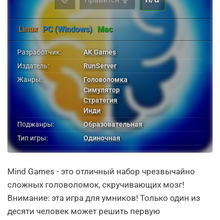
Linux
PC (Windows)
Mac
Разработчик:
AK Games
Издатель:
RunServer
Жанры:
Головоломка
Симулятор
Стратегия
Инди
Поджанры:
Образовательная
Тип игры:
Одиночная
Mind Games - это отличный набор чрезвычайно
сложных головоломок, скручивающих мозг!
Внимание: эта игра для умников! Только один из
десяти человек может решить первую