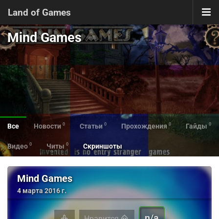
Land of Games
Mind Games
0
0
0
0
Все
Новости
Статьи
Прохождения
Гайды
0
0
Видео
Читы
Скриншоты
Mind Games
4 марта 2016 г.
n/a
Нравится