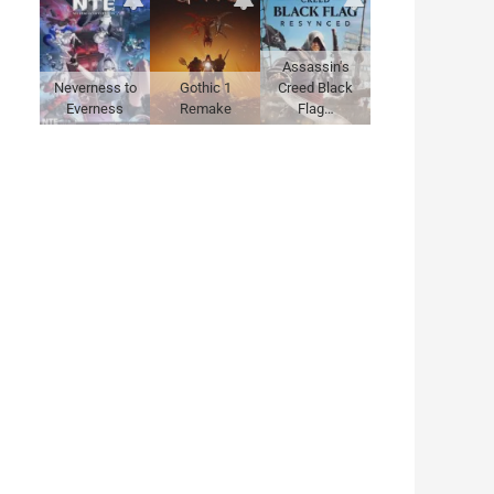
Assassin's
Neverness to
Gothic 1
Creed Black
Everness
Remake
Flag…