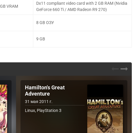
Dx11 compliant video card with 2 GB RAM (Nvidia
 1 GB VRAM
GeForce 660 Ti / AMD Radeon R9 270)
8 GB ОЗУ
9 GB
Hamilton's Great
Adventure
31 мая 2011 г.
Linux, PlayStation 3