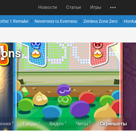
Новости
Статьи
Игры
othic 1 Remake
Neverness to Everness
Zenless Zone Zero
Honkai
ions
0
0
0
0
Скриншоты
ения
Гайды
Видео
Читы