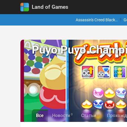
Land of Games
Assassin's Creed Black…
G
Puyo Puyo Champ
0
0
Все
Новости
Статьи
Прохожд