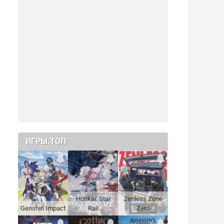
ИГРЫ.ТОП
Honkai: Star
Zenless Zone
Genshin Impact
Rail
Zero