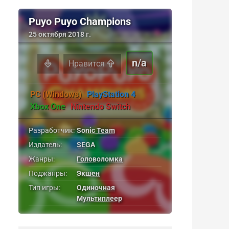
Puyo Puyo Champions
25 октября 2018 г.
n/a
Нравится
PC (Windows)
PlayStation 4
Xbox One
Nintendo Switch
Разработчик:
Sonic Team
Издатель:
SEGA
Жанры:
Головоломка
Поджанры:
Экшен
Тип игры:
Одиночная
Мультиплеер