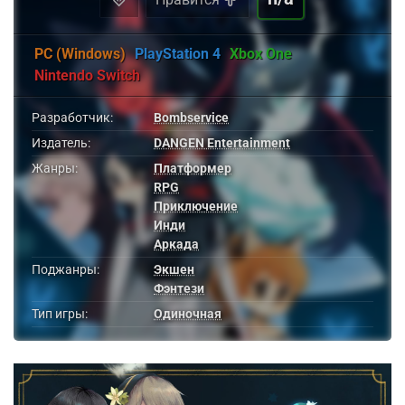
PC (Windows)
PlayStation 4
Xbox One
Nintendo Switch
Разработчик:
Bombservice
Издатель:
DANGEN Entertainment
Жанры:
Платформер
RPG
Приключение
Инди
Аркада
Поджанры:
Экшен
Фэнтези
Тип игры:
Одиночная