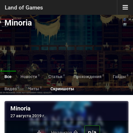
Land of Games
Minoria
0
0
0
0
Все
Новости
Статьи
Прохождения
Гайды
0
0
Видео
Читы
Скриншоты
Minoria
27 августа 2019 г.
n/a
Нравится