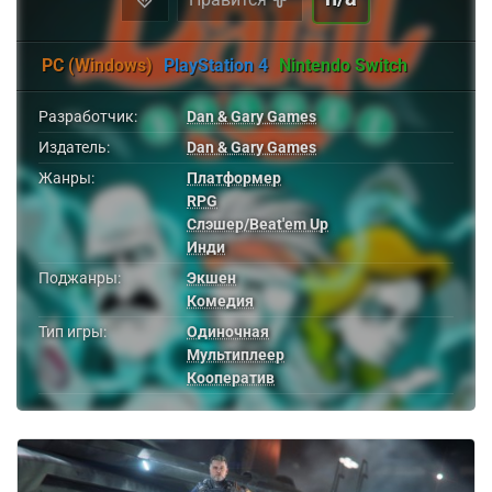
PC (Windows)
PlayStation 4
Nintendo Switch
Разработчик:
Dan & Gary Games
Издатель:
Dan & Gary Games
Жанры:
Платформер
RPG
Слэшер/Beat'em Up
Инди
Поджанры:
Экшен
Комедия
Тип игры:
Одиночная
Мультиплеер
Кооператив