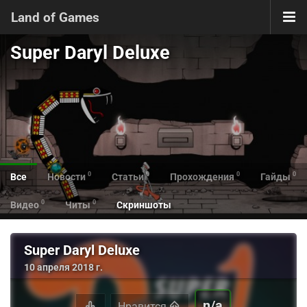
Land of Games
Super Daryl Deluxe
0
0
0
0
Все
Новости
Статьи
Прохождения
Гайды
0
0
Видео
Читы
Скриншоты
Super Daryl Deluxe
10 апреля 2018 г.
n/a
Нравится