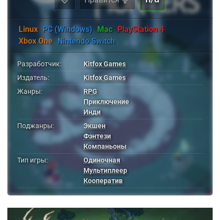
Linux
PC (Windows)
Mac
PlayStation 4
Xbox One
Nintendo Switch
Разработчик:
Kitfox Games
Издатель:
Kitfox Games
Жанры:
RPG
Приключение
Инди
Поджанры:
Экшен
Фэнтези
Компаньоны
Тип игры:
Одиночная
Мультиплеер
Кооператив