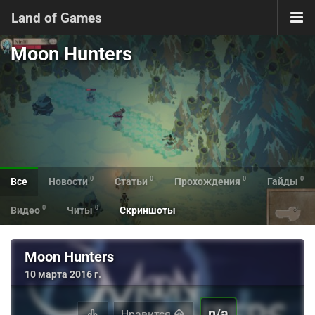
Land of Games
Moon Hunters
0
0
0
0
Все
Новости
Статьи
Прохождения
Гайды
0
0
Видео
Читы
Скриншоты
Moon Hunters
10 марта 2016 г.
n/a
Нравится