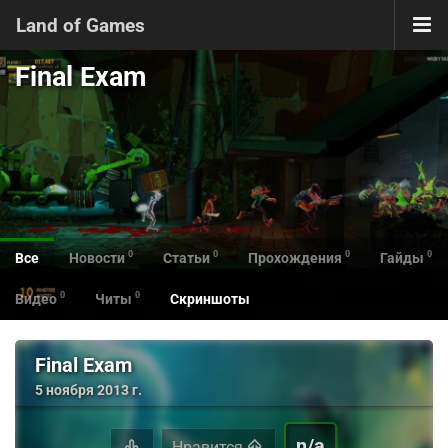
Land of Games
Final Exam
0
0
0
0
Все
Новости
Статьи
Прохождения
Гайды
0
0
Видео
Читы
Скриншоты
Final Exam
5 ноября 2013 г.
n/a
Нравится