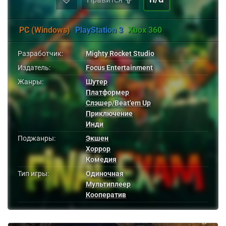
PC (Windows)
PlayStation 3
Xbox 360
Разработчик:
Mighty Rocket Studio
Издатель:
Focus Entertainment
Жанры:
Шутер
Платформер
Слэшер/Beat'em Up
Приключение
Инди
Поджанры:
Экшен
Хоррор
Комедия
Тип игры:
Одиночная
Мультиплеер
Кооператив