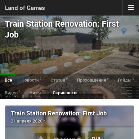
Land of Games
Train Station Renovation: First
Job
0
0
0
0
Все
Новости
Статьи
Прохождения
Гайды
0
0
Видео
Читы
Скриншоты
Train Station Renovation: First Job
21 апреля 2020 г.
n/a
Нравится