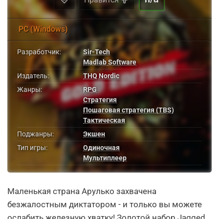
PC (Windows)
Разработчик:
Sir-Tech
Madlab Software
Издатель:
THQ Nordic
Жанры:
RPG
Стратегия
Пошаговая стратегия (TBS)
Тактическая
Поджанры:
Экшен
Тип игры:
Одиночная
Мультиплеер
Маленькая страна Арулько захвачена
безжалостным диктатором - и только вы можете
ослабить железную хватку! Золотой набор Jagged