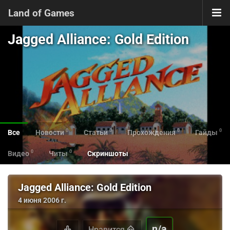
Land of Games
Jagged Alliance: Gold Edition
0
0
0
0
Все
Новости
Статьи
Прохождения
Гайды
0
0
Видео
Читы
Скриншоты
Jagged Alliance: Gold Edition
4 июня 2006 г.
n/a
Нравится