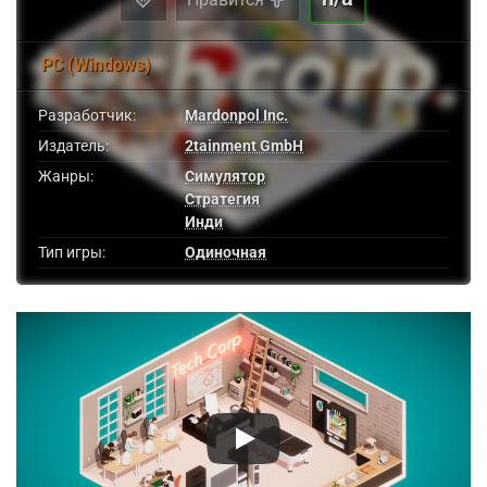
PC (Windows)
Разработчик:
Mardonpol Inc.
Издатель:
2tainment GmbH
Жанры:
Симулятор
Стратегия
Инди
Тип игры:
Одиночная