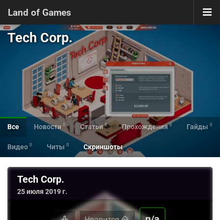
Land of Games
Tech Corp.
0
0
0
0
Все
Новости
Статьи
Прохождения
Гайды
0
0
Видео
Читы
Скриншоты
Tech Corp.
25 июля 2019 г.
n/a
Нравится