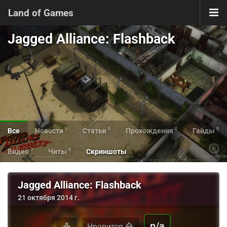
Land of Games
Jagged Alliance: Flashback
0
0
0
0
Все
Новости
Статьи
Прохождения
Гайды
0
0
Видео
Читы
Скриншоты
Jagged Alliance: Flashback
21 октября 2014 г.
n/a
Нравится