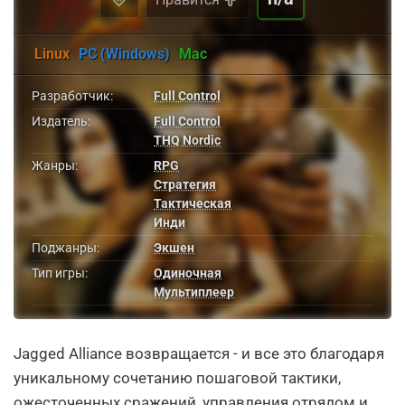
Linux
PC (Windows)
Mac
Разработчик:
Full Control
Издатель:
Full Control
THQ Nordic
Жанры:
RPG
Стратегия
Тактическая
Инди
Поджанры:
Экшен
Тип игры:
Одиночная
Мультиплеер
Jagged Alliance возвращается - и все это благодаря
уникальному сочетанию пошаговой тактики,
ожесточенных сражений, управления отрядом и