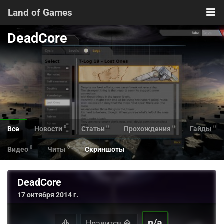
Land of Games
DeadCore
0
0
0
0
Все
Новости
Статьи
Прохождения
Гайды
0
0
Видео
Читы
Скриншоты
DeadCore
17 октября 2014 г.
n/a
Нравится