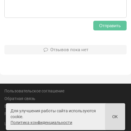
Отправить
Отзывов пока нет
Пользовательское соглашение
Обратная связь
Вакансии
Для улучшения работы сайта используются
Реклама
cookie.
OK
Политика конфиденциальности
18+
LandofGames.ru
©
2026