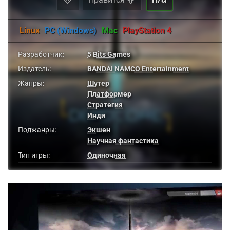
Linux
PC (Windows)
Mac
PlayStation 4
Разработчик:
5 Bits Games
Издатель:
BANDAI NAMCO Entertainment
Жанры:
Шутер
Платформер
Стратегия
Инди
Поджанры:
Экшен
Научная фантастика
Тип игры:
Одиночная