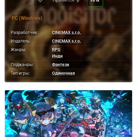
PC (Windows)
Разработчик:
CINEMAX s.r.o.
Издатель:
CINEMAX s.r.o.
Жанры:
RPG
Инди
Поджанры:
Фэнтези
Тип игры:
Одиночная