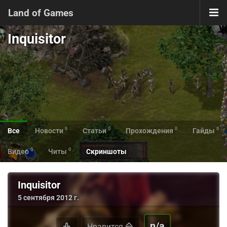
Land of Games
Inquisitor
0
0
0
0
Все
Новости
Статьи
Прохождения
Гайды
0
0
Видео
Читы
Скриншоты
Inquisitor
5 сентября 2012 г.
n/a
Нравится