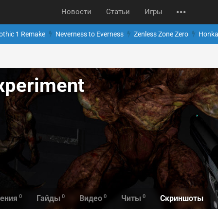
Новости
Статьи
Игры
othic 1 Remake
Neverness to Everness
Zenless Zone Zero
Honkai
xperiment
0
0
0
0
Скриншоты
ения
Гайды
Видео
Читы