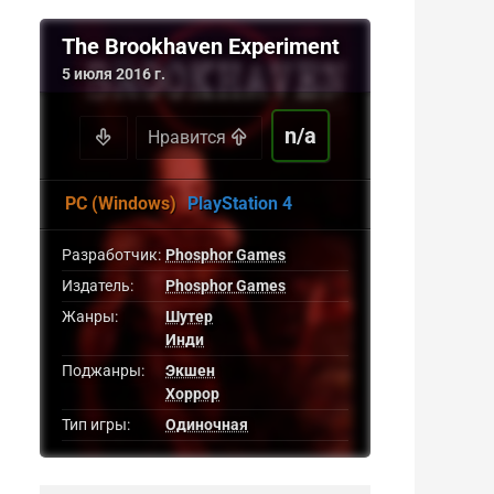
The Brookhaven Experiment
5 июля 2016 г.
n/a
Нравится
PC (Windows)
PlayStation 4
Разработчик:
Phosphor Games
Издатель:
Phosphor Games
Жанры:
Шутер
Инди
Поджанры:
Экшен
Хоррор
Тип игры:
Одиночная