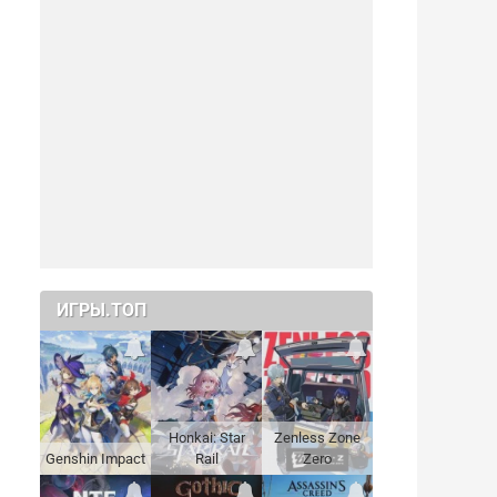
ИГРЫ.ТОП
Honkai: Star
Zenless Zone
Genshin Impact
Rail
Zero