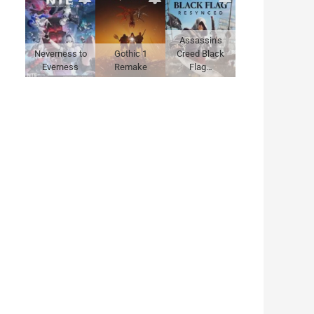
Assassin's
Neverness to
Gothic 1
Creed Black
Everness
Remake
Flag…