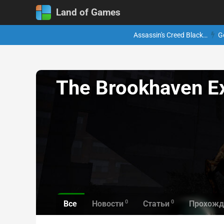
Land of Games
Assassin's Creed Black…
G
The Brookhaven E
0
0
Все
Новости
Статьи
Прохожд