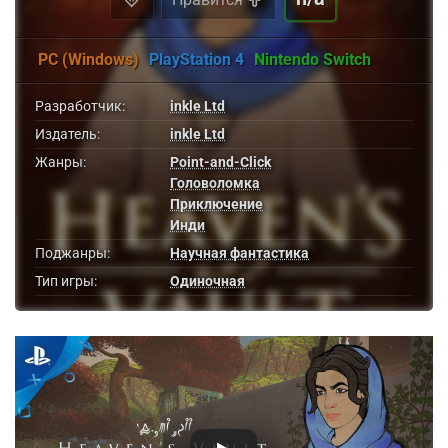
PC (Windows)
PlayStation 4
Nintendo Switch
Разработчик:
inkle Ltd
Издатель:
inkle Ltd
Жанры:
Point-and-Click
Головоломка
Приключение
Инди
Поджанры:
Научная фантастика
Тип игры:
Одиночная