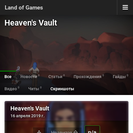
Land of Games
Heaven's Vault
0
0
0
0
Все
Новости
Статьи
Прохождения
Гайды
0
0
Видео
Читы
Скриншоты
Heaven's Vault
16 апреля 2019 г.
n/a
Нравится