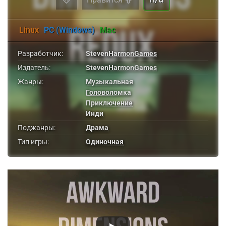
Linux
PC (Windows)
Mac
Разработчик:
StevenHarmonGames
Издатель:
StevenHarmonGames
Жанры:
Музыкальная
Головоломка
Приключение
Инди
Поджанры:
Драма
Тип игры:
Одиночная