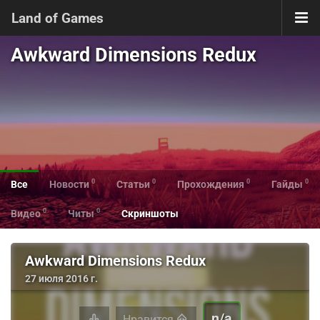
Land of Games
Awkward Dimensions Redux
0
0
0
0
Все
Новости
Статьи
Прохождения
Гайды
0
0
Видео
Читы
Скриншоты
Awkward Dimensions Redux
27 июля 2016 г.
n/a
Нравится