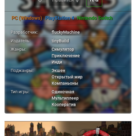
PC (Windows)
PlayStation 4
Nintendo Switch
Разработчик:
fluckyMachine
Издатель:
tinyBuild
Жанры:
Симулятор
Приключение
Инди
Поджанры:
Экшен
Открытый мир
Компаньоны
Тип игры:
Одиночная
Мультиплеер
Кооператив