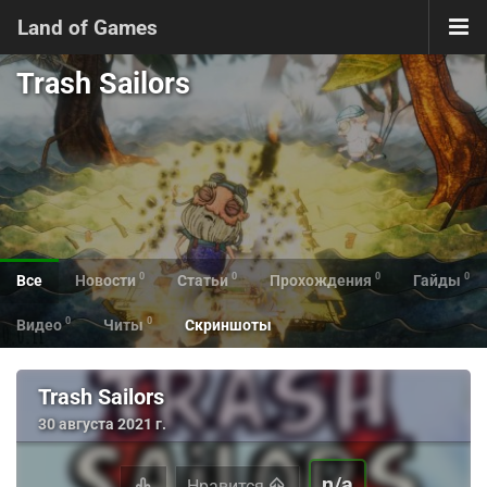
Land of Games
Trash Sailors
0
0
0
0
Все
Новости
Статьи
Прохождения
Гайды
0
0
Видео
Читы
Скриншоты
Trash Sailors
30 августа 2021 г.
n/a
Нравится