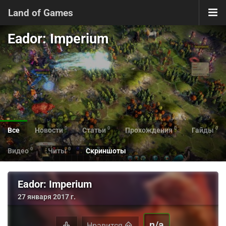
Land of Games
Eador: Imperium
0
0
0
0
Все
Новости
Статьи
Прохождения
Гайды
0
0
Видео
Читы
Скриншоты
Eador: Imperium
27 января 2017 г.
n/a
Нравится