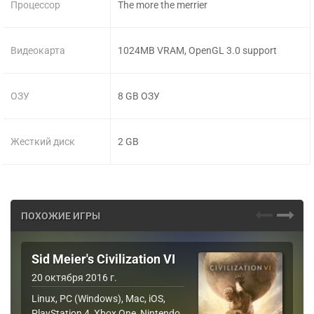
Процессор
The more the merrier
Видеокарта
1024MB VRAM, OpenGL 3.0 support
ОЗУ
8 GB ОЗУ
Жесткий диск
2 GB
ПОХОЖИЕ ИГРЫ
Sid Meier's Civilization VI
20 октября 2016 г.
Linux, PC (Windows), Mac, iOS,
PlayStation 4, Xbox One, Nintendo