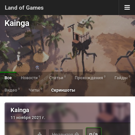
Land of Games
Kainga
0
0
0
0
Все
Новости
Статьи
Прохождения
Гайды
0
0
Видео
Читы
Скриншоты
Kainga
11 ноября 2021 г.
n/a
Нравится